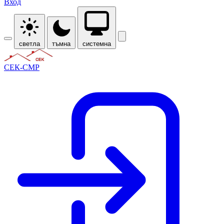
Вход
светла
тъмна
системна
СЕК-СМР