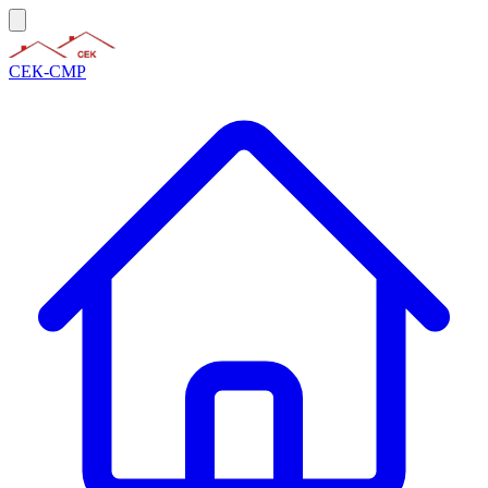
СЕК-СМР