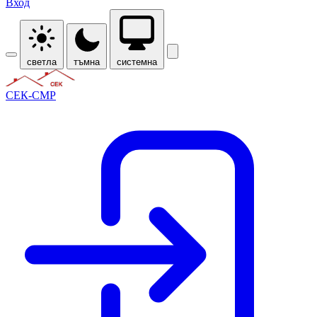
Вход
светла
тъмна
системна
СЕК-СМР