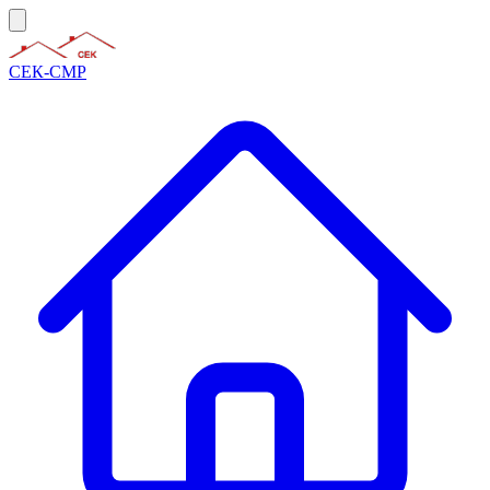
СЕК-СМР