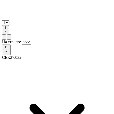
1
На стр. по:
15
СЕК27.032